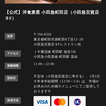
【公式】洋食麦星 小田急町田店（小田急百貨店
９F）
〒194-8550
住所
東京都町田市原町田6丁目12−20
小田急百貨店９Fレストラン街
ＪＲ横浜線 町田駅 徒歩3分
アクセス
小田急小田原線 町田駅 直結
11:00～22:00
営業時間
不定休（小田急百貨店に準ずる）、1月1日
定休日
※年末年始期間（12/30～1/4）は、市場が
お休みのため縮小メニューにてご提供して
おります※
決済方法